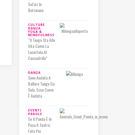
Safari In
Botswana
CULTURE
DANZA
YOGA &
MINDFULNESS
“Il Tango Sta Alla
Vita Come La
Lucertola Al
Coccodrillo”
DANZA
Sono Andata A
Ballare Tango Da
Sola. Ecco Come
È Andata
EVENTI
PAROLE
Se Il Panda È In
Posa A Teatro:
Foto Per