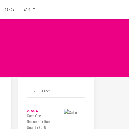
DANZA
ABOUT
VIAGGI
Cose Che
Nessuno Ti Dice
Quando Fai Un