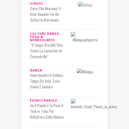
VIAGGI
Cose Che Nessuno Ti
Dice Quando Fai Un
Safari In Botswana
CULTURE
DANZA
YOGA &
MINDFULNESS
“Il Tango Sta Alla Vita
Come La Lucertola Al
Coccodrillo”
DANZA
Sono Andata A Ballare
Tango Da Sola. Ecco
Come È Andata
EVENTI
PAROLE
Se Il Panda È In Posa A
Teatro: Foto Per
Riflettere Sulla Natura