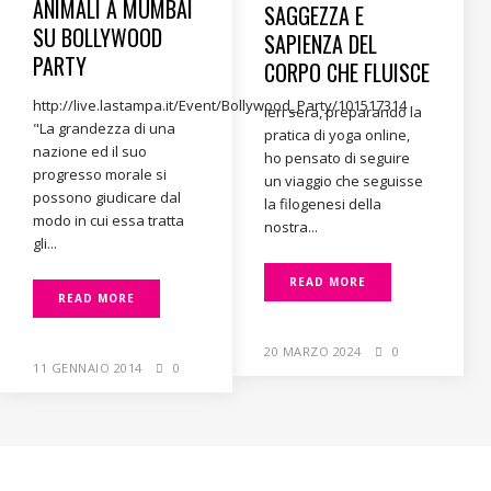
ANIMALI A MUMBAI
SAGGEZZA E
SU BOLLYWOOD
SAPIENZA DEL
PARTY
CORPO CHE FLUISCE
http://live.lastampa.it/Event/Bollywood_Party/101517314
Ieri sera, preparando la
"La grandezza di una
pratica di yoga online,
nazione ed il suo
ho pensato di seguire
progresso morale si
un viaggio che seguisse
possono giudicare dal
la filogenesi della
modo in cui essa tratta
nostra...
gli...
READ MORE
READ MORE
20 MARZO 2024
0
11 GENNAIO 2014
0