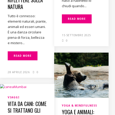
naso a rubinetto lo
NATURA
chiudi quando...
Tutto è connesso:
READ MORE
elementi naturali, piante,
animali ed esseri umani.
È una danza circolare
15 SETTEMBRE 2025
piena di forza, bellezza
0
e mistero...
READ MORE
28 APRILE 2026
0
VIAGGI
VITA DA CANI: COME
YOGA & MINDFULNESS
SI TRATTANO GLI
YOGA E ANIMALI: