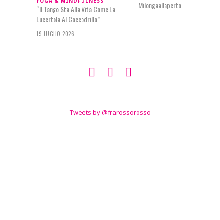
YOGA & MINDFULNESS
“Il Tango Sta Alla Vita Come La
Lucertola Al Coccodrillo”
19 LUGLIO 2026
SEGUIMI SU
TWITTER
Tweets by @frarossorosso