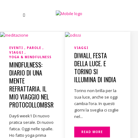
EVENTI
PAROLE
VIAGGI
VIAGGI
DIWALI, FESTA
YOGA & MINDFULNESS
DELLA LUCE. E
MINDFULNESS:
TORINO SI
DIARIO DI UNA
ILLUMINA DI INDIA
MENTE
REFRATTARIA. IL
Torino non brilla per la
MIO VIAGGIO NEL
sua luce, anche se oggi
PROTOCOLLOMBSR
cambia l’ora. In questi
giorni la sveglia ci coglie
Day6 week1 Di nuovo
nel...
pratica serale. Di nuovo
fatica. Oggi nelle spalle.
READ MORE
Ho fatto yoga prima