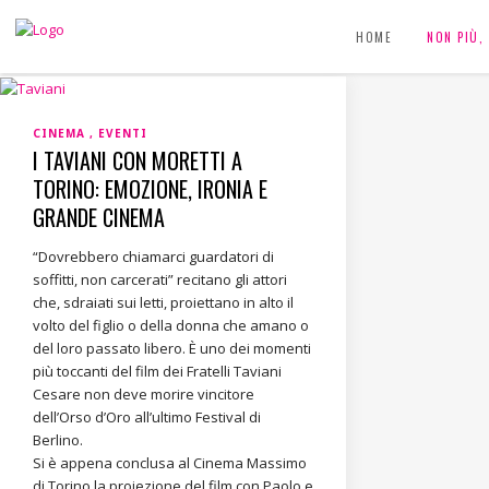
HOME
NON PIÙ
CINEMA
EVENTI
I TAVIANI CON MORETTI A
TORINO: EMOZIONE, IRONIA E
GRANDE CINEMA
“Dovrebbero chiamarci guardatori di
soffitti, non carcerati” recitano gli attori
che, sdraiati sui letti, proiettano in alto il
volto del figlio o della donna che amano o
del loro passato libero. È uno dei momenti
più toccanti del film dei Fratelli Taviani
Cesare non deve morire vincitore
dell’Orso d’Oro all’ultimo Festival di
Berlino.
Si è appena conclusa al Cinema Massimo
di Torino la proiezione del film con Paolo e