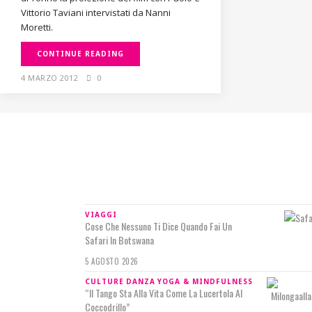
Vittorio Taviani intervistati da Nanni
Moretti.
CONTINUE READING
4 MARZO 2012
0
IN RILIEVO
VIAGGI
Cose Che Nessuno Ti Dice Quando Fai Un
Safari In Botswana
5 AGOSTO 2026
CULTURE
DANZA
YOGA & MINDFULNESS
“Il Tango Sta Alla Vita Come La Lucertola Al
Coccodrillo”